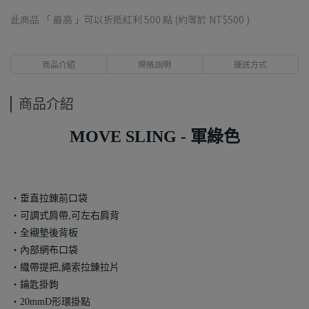
此商品 「 最高 」可以折抵紅利
500
點 (約等於
NT$500
)
商品介紹
規格說明
運送方式
商品介紹
MOVE SLING - 軍綠色
・垂直拉錬前口袋
・可調式肩帶,可左右肩背
・全襯墊後背板
・內部網布口袋
・織帶提把,繩索拉錬拉片
・鑰匙掛鉤
・20mmD形環掛點