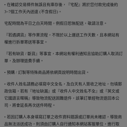
• 在確認交易條件無誤且有庫存後，『宅配』將於您付款完成後約
3~7個工作天內送達 (不含假日)。
宅配時間為平日之白天時間，例假日恕無配送，敬請注意。
『若遇調貨』等作業流程，不限於以上運送工作天數，且本網站有
權進行拆單寄送等事宜。
『若有缺貨 / 斷貨』等事宜，本網站有權利通知且協助訂購人取消訂
單，及辦理退費手續。
• 預購 / 訂製等特殊商品將依網頁說明時間出貨。
• 收件人姓名請務必填寫中文全名，及白天有人簽收之地址，勿填郵
政信箱，若有『地址缺漏』或『收件人中文姓名不全』或『英文或
它國語言暱稱』導致物流配送困難退件，該筆訂單經物流退回本公
司，將會延長再次送件時程。
• 若因訂購人本身填寫訂單之收件資料錯誤或訂單尚未確認，導致商
品無法派送成功，則須由訂購人自行通知本網站客服單位，進行取