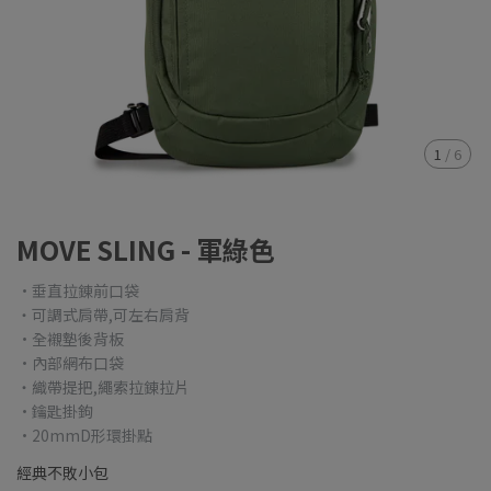
1
/
6
MOVE SLING - 軍綠色
·垂直拉錬前口袋
・可調式肩帶,可左右肩背
·全襯墊後背板
·內部網布口袋
・織帶提把,繩索拉錬拉片
·鑰匙掛鉤
·20mmD形環掛點
經典不敗小包