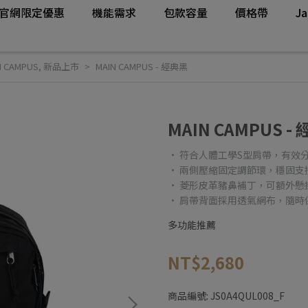
官網限定優惠
機能需求
包款容量
價格帶
J
N CAMPUS
,
新品上市
MAIN CAMPUS - 經典黑
MAIN CAMPUS -
• 符合人體工學S型肩帶，有效
• 兩側壓縮固定調節環，穩固支
• 菱形皮革豬鼻補丁，可額外懸
• 肩帶背面採用透氣網布，隨時
多功能推薦
NT$2,680
商品編號:
JS0A4QUL008_F