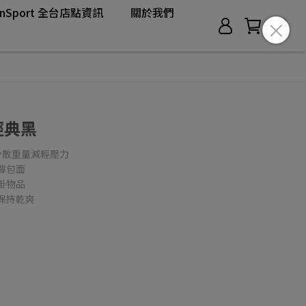
anSport 全台店點資訊
關於我們
 經典黑
分散重量減輕壓力
撐包面
掛物品
保持乾爽