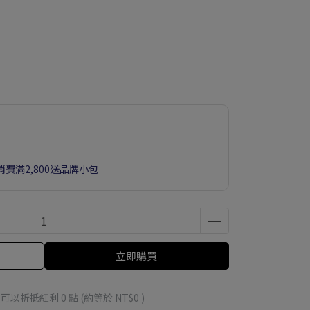
- 消費滿2,800送品牌小包
立即購買
 」可以折抵紅利
0
點 (約等於
NT$0
)