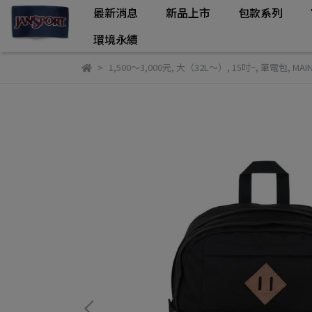
最新消息
新品上市
包款系列
環境永續
1,500～3,000元
,
大（32L～）
,
15吋~
,
筆電包
,
MAI