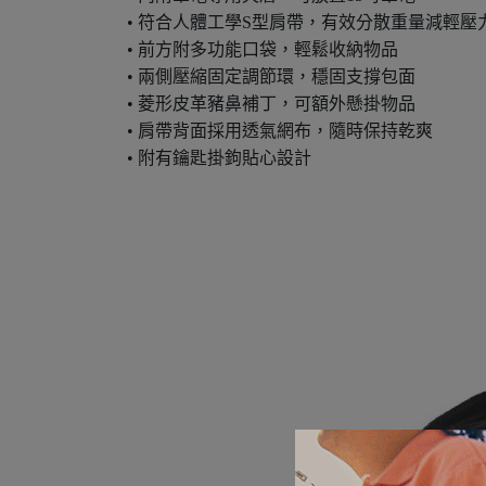
• 符合人體工學S型肩帶，有效分散重量減輕壓
• 前方附多功能口袋，輕鬆收納物品
• 兩側壓縮固定調節環，穩固支撐包面
• 菱形皮革豬鼻補丁，可額外懸掛物品
• 肩帶背面採用透氣網布，隨時保持乾爽
• 附有鑰匙掛鉤貼心設計