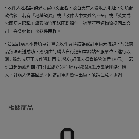
• 收件人姓名請務必填寫中文全名，及白天有人簽收之地址，勿填郵
政信箱，若有『地址缺漏』或『收件人中文姓名不全』或『英文或
它國語言暱稱』導致物流配送困難退件，該筆訂單經物流退回本公
司，將會延長再次送件時程。
• 若因訂購人本身填寫訂單之收件資料錯誤或訂單尚未確認，導致商
品無法派送成功，則須由訂購人自行通知本網站客服單位，進行取
消 / 退款或更正收件資料再次派送 (訂購人須負擔物流費120元)， 若
訂單超過處理期 (自訂單成立5天) 經客服EMAIL及電洽聯絡訂購
人，訂購人仍無回應，則該訂單將暫停出貨，敬請注意，謝謝！
相關商品