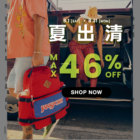
SuperBreak® 是帆布包的原點。
現今背包已經成為通學和通勤的普遍伴侶，但幾十年前，學
生們並沒有將課本和筆記本放入包中攜帶的習慣，他們通常
用書帶把書本綁在一起，或抱在胸前上學。後來，由於華盛
頓多雨，學生們開始使用JanSport生產的小型背包“ Ski &
Hike”，這款背包帶有拉鍊，可以防止課本淋濕，並且在華
盛頓大學校園內也有銷售。受到這個啟發，更適合通學的
「校園包」SuperBreak® 就此開發而成。
在1985年推出的第二年，SuperBreak® 就在全美銷售超過一
萬件，成為暢銷產品。
此後，這款經典模型在年輕人中獲得了壓倒性的支持，至今
已有30多年的歷史，依然廣受喜愛。
規格說明