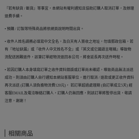
『若有缺貨 / 斷貨』等事宜，本網站有權利通知且協助訂購人取消訂單，及辦理
退費手續。
• 預購 / 訂製等特殊商品將依網頁說明時間出貨。
• 收件人姓名請務必填寫中文全名，及白天有人簽收之地址，勿填郵政信箱，若
有『地址缺漏』或『收件人中文姓名不全』或『英文或它國語言暱稱』導致物
流配送困難退件，該筆訂單經物流退回本公司，將會延長再次送件時程。
• 若因訂購人本身填寫訂單之收件資料錯誤或訂單尚未確認，導致商品無法派送
成功，則須由訂購人自行通知本網站客服單位，進行取消 / 退款或更正收件資料
再次派送 (訂購人須負擔物流費120元)， 若訂單超過處理期 (自訂單成立5天) 經
客服EMAIL及電洽聯絡訂購人，訂購人仍無回應，則該訂單將暫停出貨，敬請
注意，謝謝！
相關商品