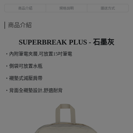
商品介紹
規格說明
運送方式
商品介紹
SUPERBREAK PLUS - 石墨灰
・內附筆電夾層,可放置15吋筆電
・側袋可放置水瓶
・襯墊式減壓肩帶
・背面全襯墊設計,舒適耐背