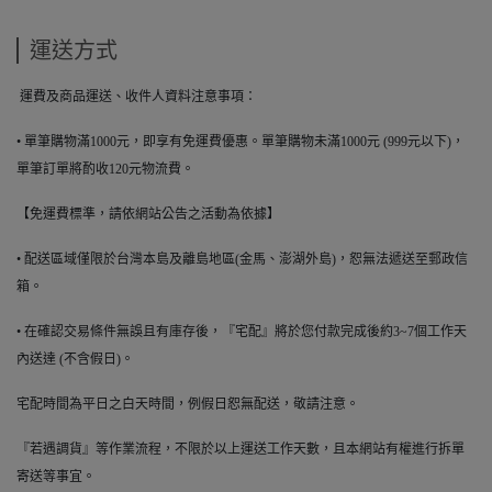
運送方式
運費及商品運送、收件人資料注意事項：
• 單筆購物滿1000元，即享有免運費優惠。單筆購物未滿1000元 (999元以下)，
單筆訂單將酌收120元物流費。
【免運費標準，請依網站公告之活動為依據】
• 配送區域僅限於台灣本島及離島地區(金馬、澎湖外島)，恕無法遞送至郵政信
箱。
• 在確認交易條件無誤且有庫存後，『宅配』將於您付款完成後約3~7個工作天
內送達 (不含假日)。
宅配時間為平日之白天時間，例假日恕無配送，敬請注意。
『若遇調貨』等作業流程，不限於以上運送工作天數，且本網站有權進行拆單
寄送等事宜。