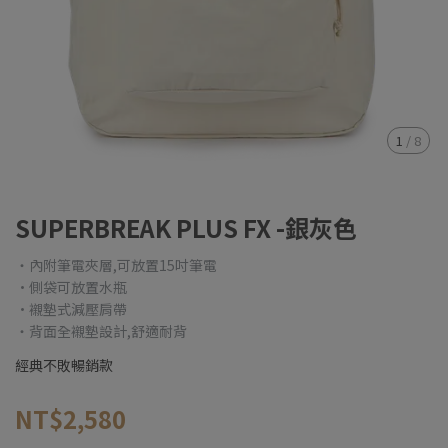
1
/
8
SUPERBREAK PLUS FX -銀灰色
・內附筆電夾層,可放置15吋筆電
·側袋可放置水瓶
·襯墊式減壓肩帶
・背面全襯墊設計,舒適耐背
經典不敗暢銷款
NT$2,580