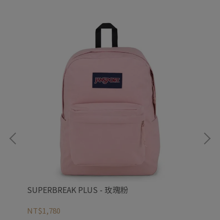
SUPERBREAK PLUS - 玫瑰粉
CR
NT$1,780
NT