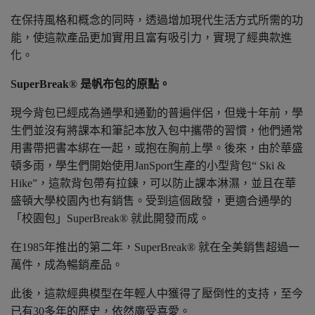
在保持風格和概念的同時，透過增加現代生活方式所需的功
能，使這款產品更加實用且富有吸引力，實現了經典款進
化。
SuperBreak® 是帆布包的原點。
現今背包已經成為通學和通勤的普遍伴侶，但幾十年前，學
生們並沒有將課本和筆記本放入包中攜帶的習慣，他們通常
用書帶把書本綁在一起，或抱在胸前上學。後來，由於華盛
頓多雨，學生們開始使用JanSport生產的小型背包“ Ski &
Hike”，這款背包帶有拉鍊，可以防止課本淋濕，並且在華
盛頓大學校園內也有銷售。受到這個啟發，更適合通學的
「校園包」SuperBreak® 就此開發而成。
在1985年推出的第二年，SuperBreak® 就在全美銷售超過一
萬件，成為暢銷產品。
此後，這款經典模型在年輕人中獲得了壓倒性的支持，至今
已有30多年的歷史，依然廣受喜愛。