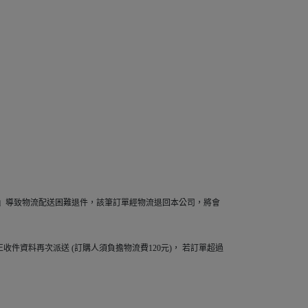
稱』導致物流配送困難退件，該筆訂單經物流退回本公司，將會
件資料再次派送 (訂購人須負擔物流費120元)， 若訂單超過