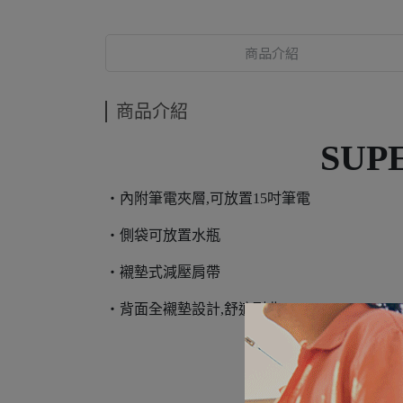
商品介紹
商品介紹
SUP
・內附筆電夾層,可放置15吋筆電
・側袋可放置水瓶
・襯墊式減壓肩帶
・背面全襯墊設計,舒適耐背