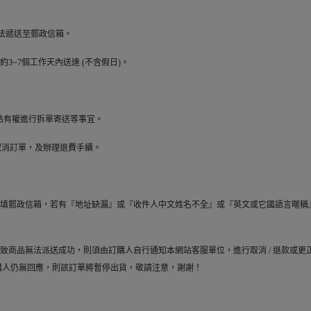
無法遞送至郵政信箱。
3~7個工作天內送達 (不含假日)。
站有權進行拆單寄送等事宜。
取消訂單，及辦理退費手續。
勿填郵政信箱，若有『地址缺漏』或『收件人中文姓名不全』或『英文或它國語言暱
致商品無法派送成功，則須由訂購人自行通知本網站客服單位，進行取消 / 退款或更正收
，訂購人仍無回應，則該訂單將暫停出貨，敬請注意，謝謝！