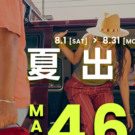
品，透過看不見的進化不斷發展。以簡約設計和高度通用性著稱的「Supe
市場。自此以來，這款包在不斷更新細節的同時，作為JANSPO
的側袋，以及可放置15英寸筆記型電腦的插袋，這就是「SuperBr
方式所需的功能，使這款產品更加實用且富有吸引力，實現了經
幾十年前，學生們並沒有將課本和筆記本放入包中攜帶的習慣，
port生產的小型背包“ Ski & Hike”，這款背包帶有拉鍊
rBreak® 就此開發而成。
就在全美銷售超過一萬件，成為暢銷產品。
支持，至今已有30多年的歷史，依然廣受喜愛。