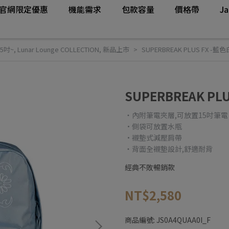
官網限定優惠
機能需求
包款容量
價格帶
J
15吋~
,
Lunar Lounge COLLECTION
,
新品上市
SUPERBREAK PLUS FX -藍
SUPERBREAK PL
・內附筆電夾層,可放置15吋筆電
·側袋可放置水瓶
·襯墊式減壓肩帶
・背面全襯墊設計,舒適耐背
經典不敗暢銷款
NT$2,580
商品編號:
JS0A4QUAA0I_F