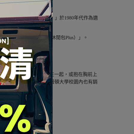
rBreak®（超級休閒包）」於1980年代作為適
RT品牌標誌款廣受歡迎。
eak® Plus（超級休閒包Plus）」。
典款進化。
他們通常用書帶把書本綁在一起，或抱在胸前上
，可以防止課本淋濕，並且在華盛頓大學校園內也有銷