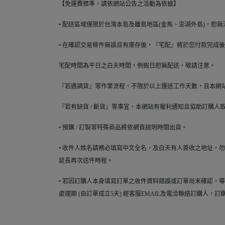
【免運費標準，請依網站公告之活動為依據】
• 配送區域僅限於台灣本島及離島地區(金馬、澎湖外島)，恕
• 在確認交易條件無誤且有庫存後，『宅配』將於您付款完成後約
宅配時間為平日之白天時間，例假日恕無配送，敬請注意。
『若遇調貨』等作業流程，不限於以上運送工作天數，且本網
『若有缺貨 / 斷貨』等事宜，本網站有權利通知且協助訂購人
• 預購 / 訂製等特殊商品將依網頁說明時間出貨。
• 收件人姓名請務必填寫中文全名，及白天有人簽收之地址，
延長再次送件時程。
• 若因訂購人本身填寫訂單之收件資料錯誤或訂單尚未確認，導
處理期 (自訂單成立5天) 經客服EMAIL及電洽聯絡訂購人