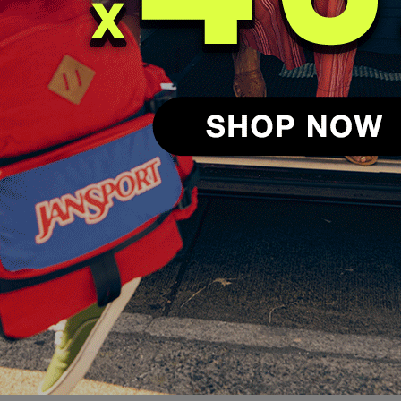
貨，請消費者放心購買。
，造成圖片顏色呈現略有不同，請以出貨實品顏色為準。
包裝，勿將膠帶、膠水等直接貼在紙箱上，退回商品如無外包裝
 (999元以下)，單筆訂單將酌收120元物流費。