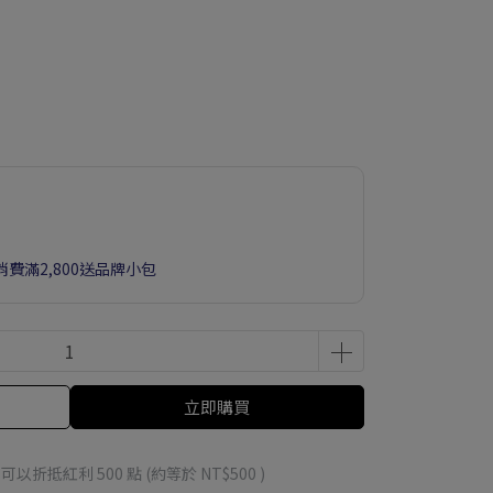
- 消費滿2,800送品牌小包
立即購買
 」可以折抵紅利
500
點 (約等於
NT$500
)