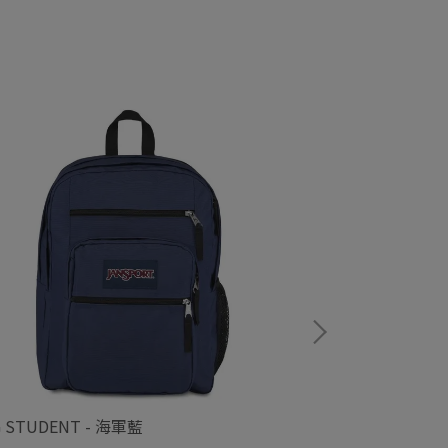
G STUDENT - 海軍藍
BIG STUDENT