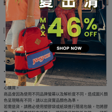
規格說明
•容量 : 34公升
•重量 : 600克
•尺寸: 43.5 x 31 x 20.5 cm
•100% 600丹尼再生聚酯纖維+PU皮革
■ 本商品係JANSPORT正式授權販售之公司貨，請消費者放
心購買。
商品會因為使用不同品牌螢幕以及解析度不同，造成圖片顏
色呈現略有不同，請以出貨實品顏色為準。
若需退貨，請務必使用塑膠袋或紙袋進行簡易包裝，勿將膠