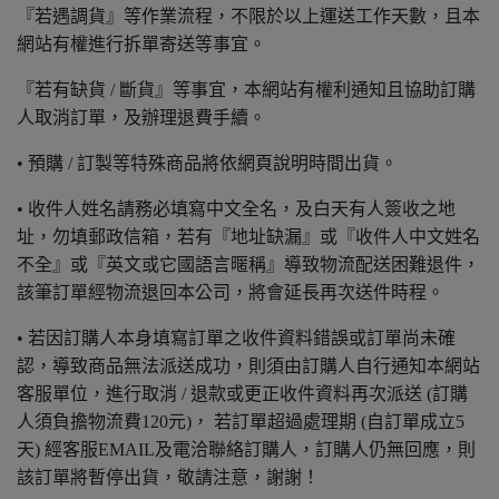
『若遇調貨』等作業流程，不限於以上運送工作天數，且本
網站有權進行拆單寄送等事宜。
『若有缺貨 / 斷貨』等事宜，本網站有權利通知且協助訂購
人取消訂單，及辦理退費手續。
• 預購 / 訂製等特殊商品將依網頁說明時間出貨。
• 收件人姓名請務必填寫中文全名，及白天有人簽收之地
址，勿填郵政信箱，若有『地址缺漏』或『收件人中文姓名
不全』或『英文或它國語言暱稱』導致物流配送困難退件，
該筆訂單經物流退回本公司，將會延長再次送件時程。
• 若因訂購人本身填寫訂單之收件資料錯誤或訂單尚未確
認，導致商品無法派送成功，則須由訂購人自行通知本網站
客服單位，進行取消 / 退款或更正收件資料再次派送 (訂購
人須負擔物流費120元)， 若訂單超過處理期 (自訂單成立5
天) 經客服EMAIL及電洽聯絡訂購人，訂購人仍無回應，則
該訂單將暫停出貨，敬請注意，謝謝！