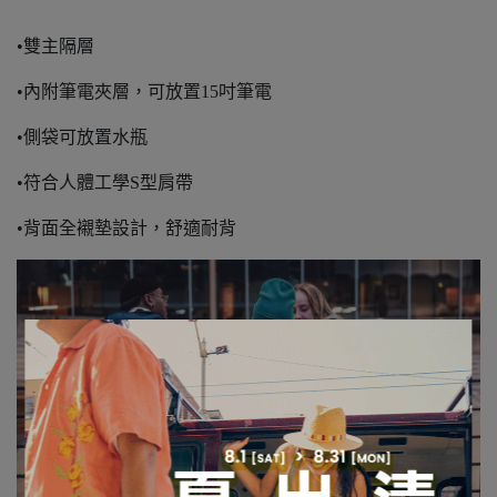
•
雙主隔層
•內附筆電夾層，可放置15吋筆電
•側袋可放置水瓶
•符合人體工學S型肩帶
•背面全襯墊設計，舒適耐背