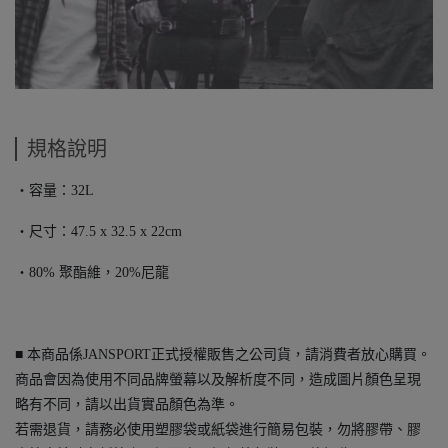
規格說明
・容量：32L
・尺寸：47.5 x 32.5 x 22cm
・80% 聚酯維，20%尼龍
■ 本商品係JANSPORT正式授權販售之公司貨，請消費者放心購買。
商品會因為使用不同品牌螢幕以及解析度不同，造成圖片顏色呈現
略有不同，請以出貨實品顏色為準。
若需退貨，請務必使用塑膠袋或紙袋進行簡易包裝，勿將膠帶、膠