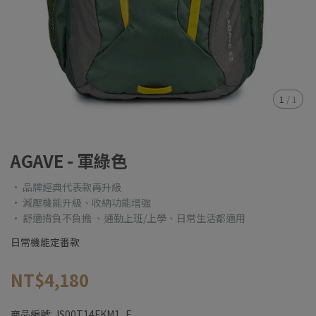
1
/
1
AGAVE - 軍綠色
• 品牌經典代表款再升級
• 減壓機能升級、收納功能增強
• 舒適揹負不負擔 、通勤上班/上學、日常生活都適用
日常機能定番款
NT$4,180
商品編號:
JS00T14FKM1_F