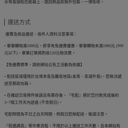
水等直接貼在紙箱上，退回商品如無外包裝，一律拒收。
運送方式
運費及商品運送、收件人資料注意事項：
• 單筆購物滿1000元，即享有免運費優惠。單筆購物未滿1000元 (999
元以下)，單筆訂單將酌收120元物流費。
【免運費標準，請依網站公告之活動為依據】
• 配送區域僅限於台灣本島及離島地區(金馬、澎湖外島)，恕無法遞
送至郵政信箱。
• 在確認交易條件無誤且有庫存後，『宅配』將於您付款完成後約
3~7個工作天內送達 (不含假日)。
宅配時間為平日之白天時間，例假日恕無配送，敬請注意。
『若遇調貨』等作業流程，不限於以上運送工作天數，且本網站有