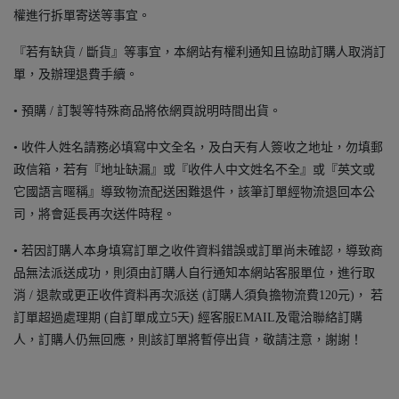
權進行拆單寄送等事宜。
『若有缺貨 / 斷貨』等事宜，本網站有權利通知且協助訂購人取消訂
單，及辦理退費手續。
• 預購 / 訂製等特殊商品將依網頁說明時間出貨。
• 收件人姓名請務必填寫中文全名，及白天有人簽收之地址，勿填郵
政信箱，若有『地址缺漏』或『收件人中文姓名不全』或『英文或
它國語言暱稱』導致物流配送困難退件，該筆訂單經物流退回本公
司，將會延長再次送件時程。
• 若因訂購人本身填寫訂單之收件資料錯誤或訂單尚未確認，導致商
品無法派送成功，則須由訂購人自行通知本網站客服單位，進行取
消 / 退款或更正收件資料再次派送 (訂購人須負擔物流費120元)， 若
訂單超過處理期 (自訂單成立5天) 經客服EMAIL及電洽聯絡訂購
人，訂購人仍無回應，則該訂單將暫停出貨，敬請注意，謝謝！