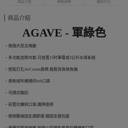
商品介紹
規格說明
運送方式
商品介紹
AGAVE - 軍綠色
・兩個大型主隔層
・多功能加厚内套,可放置15时筆電或3公升水袋系統
・透氣打孔AirCorem肩帶,輕鬆背負無負擔
・柔軟絨布襯裡的loft口袋
・可調式胸扣
・前置拉錬斜口袋,織帶提把
・兩側壓縮固定調節環,穩固支撐包面
・豪華加厚收納層,附登山扣鑰匙夾與拉錬網布口袋