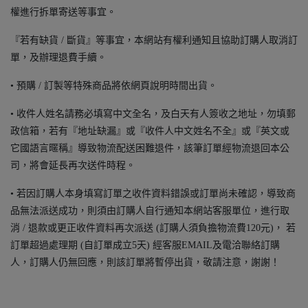
權進行拆單寄送等事宜。
『若有缺貨 / 斷貨』等事宜，本網站有權利通知且協助訂購人取消訂
單，及辦理退費手續。
• 預購 / 訂製等特殊商品將依網頁說明時間出貨。
• 收件人姓名請務必填寫中文全名，及白天有人簽收之地址，勿填郵
政信箱，若有『地址缺漏』或『收件人中文姓名不全』或『英文或
它國語言暱稱』導致物流配送困難退件，該筆訂單經物流退回本公
司，將會延長再次送件時程。
• 若因訂購人本身填寫訂單之收件資料錯誤或訂單尚未確認，導致商
品無法派送成功，則須由訂購人自行通知本網站客服單位，進行取
消 / 退款或更正收件資料再次派送 (訂購人須負擔物流費120元)， 若
訂單超過處理期 (自訂單成立5天) 經客服EMAIL及電洽聯絡訂購
人，訂購人仍無回應，則該訂單將暫停出貨，敬請注意，謝謝！