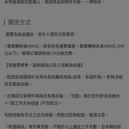
水等直接貼在紙箱上，退回商品如無外包裝，一律拒收。
運送方式
運費及商品運送、收件人資料注意事項：
• 單筆購物滿1000元，即享有免運費優惠。單筆購物未滿1000元 (999
元以下)，單筆訂單將酌收120元物流費。
【免運費標準，請依網站公告之活動為依據】
• 配送區域僅限於台灣本島及離島地區(金馬、澎湖外島)，恕無法遞
送至郵政信箱。
• 在確認交易條件無誤且有庫存後，『宅配』將於您付款完成後約
3~7個工作天內送達 (不含假日)。
宅配時間為平日之白天時間，例假日恕無配送，敬請注意。
『若遇調貨』等作業流程，不限於以上運送工作天數，且本網站有