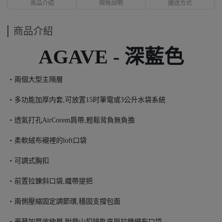
商品介紹
規格說明
運送方式
商品介紹
AGAVE -
深藍色
・兩個大型主隔層
・多功能加厚内套,可放置15时筆電或3公升水袋系統
・透氣打孔AirCorem肩帶,輕鬆背負無負擔
・柔軟絨布襯裡的loft口袋
・可調式胸扣
・前置拉錬斜口袋,織帶提把
・兩側壓縮固定調節環,穩固支撐包面
・豪華加厚收納層,附登山扣鑰匙夾與拉錬網布口袋