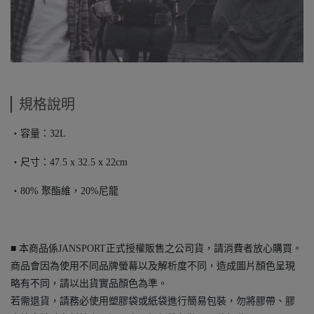
規格說明
・容量：32L
・尺寸：47.5 x 32.5 x 22cm
・80% 聚酯維，20%尼龍
■ 本商品係JANSPORT正式授權販售之公司貨，請消費者放心購買。
商品會因為使用不同品牌螢幕以及解析度不同，造成圖片顏色呈現
略有不同，請以出貨實品顏色為準。
若需退貨，請務必使用塑膠袋或紙袋進行簡易包裝，勿將膠帶、膠